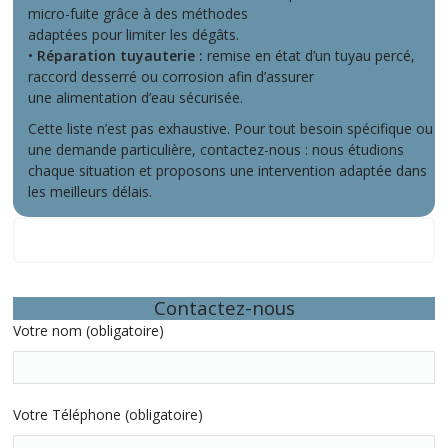
micro-fuite grâce à des méthodes
adaptées pour limiter les dégâts.
•
Réparation tuyauterie :
remise en état d’un tuyau percé,
raccord desserré ou corrosion afin d’assurer
une alimentation d’eau sécurisée.
Cette liste n’est pas exhaustive. Pour tout besoin spécifique ou
une demande particulière, contactez-nous : nous étudions
chaque situation et proposons une intervention adaptée dans
les meilleurs délais.
Quelques exemples d’interventions récentes
Contactez-nous
Votre nom (obligatoire)
Votre Téléphone (obligatoire)