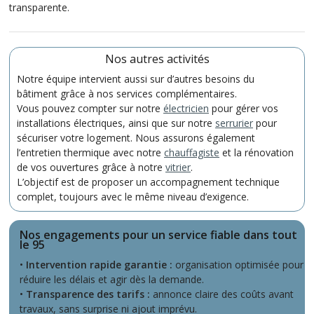
transparente.
Nos autres activités
Notre équipe intervient aussi sur d’autres besoins du
bâtiment grâce à nos services complémentaires.
Vous pouvez compter sur notre
électricien
pour gérer vos
installations électriques, ainsi que sur notre
serrurier
pour
sécuriser votre logement. Nous assurons également
l’entretien thermique avec notre
chauffagiste
et la rénovation
de vos ouvertures grâce à notre
vitrier
.
L’objectif est de proposer un accompagnement technique
complet, toujours avec le même niveau d’exigence.
Nos engagements pour un service fiable dans tout
le 95
•
Intervention rapide garantie :
organisation optimisée pour
réduire les délais et agir dès la demande.
•
Transparence des tarifs :
annonce claire des coûts avant
travaux, sans surprise ni ajout imprévu.