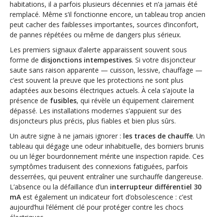
habitations, il a parfois plusieurs décennies et n’a jamais été
remplacé. Même s’il fonctionne encore, un tableau trop ancien
peut cacher des faiblesses importantes, sources d’inconfort,
de pannes répétées ou même de dangers plus sérieux.
Les premiers signaux d’alerte apparaissent souvent sous
forme de
disjonctions intempestives
. Si votre disjoncteur
saute sans raison apparente — cuisson, lessive, chauffage —
c’est souvent la preuve que les protections ne sont plus
adaptées aux besoins électriques actuels. À cela s’ajoute la
présence de
fusibles
, qui révèle un équipement clairement
dépassé. Les installations modernes s’appuient sur des
disjoncteurs plus précis, plus fiables et bien plus sûrs.
Un autre signe à ne jamais ignorer :
les traces de chauffe
. Un
tableau qui dégage une odeur inhabituelle, des borniers brunis
ou un léger bourdonnement mérite une inspection rapide. Ces
symptômes traduisent des connexions fatiguées, parfois
desserrées, qui peuvent entraîner une surchauffe dangereuse.
L’absence ou la défaillance d’un
interrupteur différentiel 30
mA
est également un indicateur fort d’obsolescence : c’est
aujourd’hui l’élément clé pour protéger contre les chocs